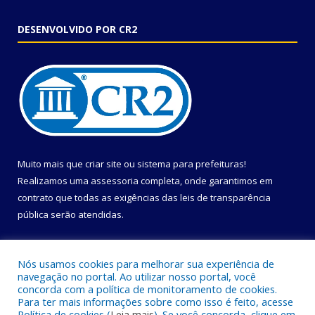
DESENVOLVIDO POR CR2
Muito mais que
criar site
ou
sistema para prefeituras
!
Realizamos uma
assessoria
completa, onde garantimos em
contrato que todas as exigências das
leis de transparência
pública
serão atendidas.
Conheça o
PNTP
e o
Radar da Transparência Pública
Nós usamos cookies para melhorar sua experiência de
navegação no portal. Ao utilizar nosso portal, você
concorda com a política de monitoramento de cookies.
Para ter mais informações sobre como isso é feito, acesse
Política de cookies (
Leia mais
). Se você concorda, clique em