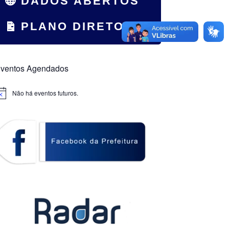
DADOS ABERTOS
PLANO DIRETOR
ventos Agendados
Não há eventos futuros.
otice