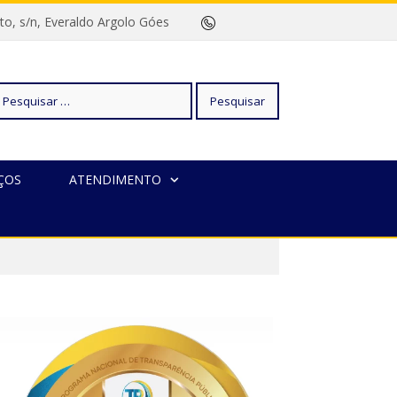
rreto, s/n, Everaldo Argolo Góes
squisar
ÇOS
ATENDIMENTO
r: