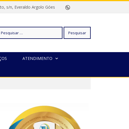
rreto, s/n, Everaldo Argolo Góes
squisar
ÇOS
ATENDIMENTO
r: