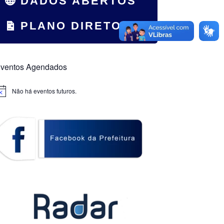
DADOS ABERTOS
PLANO DIRETOR
ventos Agendados
Não há eventos futuros.
otice