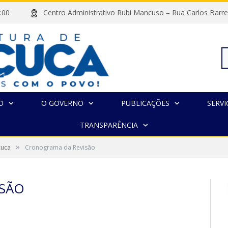
às 13:00
Centro Administrativo Rubi Mancuso – Rua Carlos Ba
Pe
O
O GOVERNO
PUBLICAÇÕES
SERVI
TRANSPARÊNCIA
po
»
çuca
Cronograma da Revisão
SÃO