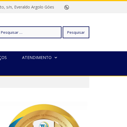
rreto, s/n, Everaldo Argolo Góes
squisar
ÇOS
ATENDIMENTO
r: