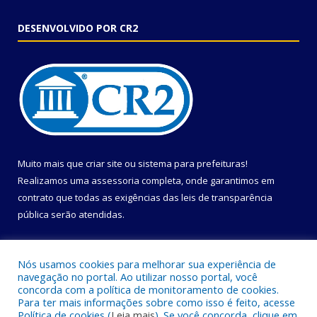
DESENVOLVIDO POR CR2
Muito mais que
criar site
ou
sistema para prefeituras
!
Realizamos uma
assessoria
completa, onde garantimos em
contrato que todas as exigências das
leis de transparência
pública
serão atendidas.
Conheça o
PNTP
e o
Radar da Transparência Pública
Nós usamos cookies para melhorar sua experiência de
navegação no portal. Ao utilizar nosso portal, você
concorda com a política de monitoramento de cookies.
Para ter mais informações sobre como isso é feito, acesse
Política de cookies (
Leia mais
). Se você concorda, clique em