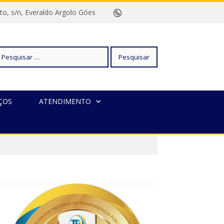
rreto, s/n, Everaldo Argolo Góes
squisar
ÇOS
ATENDIMENTO
r: