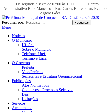
De segunda a sexta de 07:00 às 13:00
Centro
Administrativo Rubi Mancuso – Rua Carlos Barreto, s/n, Everaldo
Argolo Góes
Pesquisar por:
Menu
Notícias
O Município
História
Sobre o Município
Telefones Úteis
Turismo e Lazer
O Governo
Prefeita
Vice-Prefeito
Secretarias e Estrutura Organizacional
Publicações
Atos Normativos
Concursos e Processos Seletivos
Leis
Licitações
Serviços
Atendimento