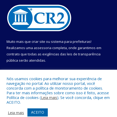
Muito mais que
criar site
ou
sistema para prefeituras
!
Realizamos uma
assessoria
completa, onde garantimos em
contrato que todas as exigências das
leis de transparência
pública
serão atendidas.
Conheça o
PNTP
e o
Radar da Transparência Pública
Nós usamos cookies para melhorar sua experiência de
navegação no portal. Ao utilizar nosso portal, você
concorda com a política de monitoramento de cookies.
Para ter mais informações sobre como isso é feito, acesse
Política de cookies (
Leia mais
). Se você concorda, clique em
Todos os direitos reservados a Prefeitura Municipal de Uruçuca.
ACEITO.
Mapa do Site
Acessar Área Administrativa
ACEITO
Leia mais
Acessar Webmail