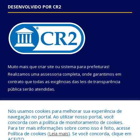
DESENVOLVIDO POR CR2
Muito mais que
criar site
ou
sistema para prefeituras
!
Realizamos uma
assessoria
completa, onde garantimos em
contrato que todas as exigências das
leis de transparência
pública
serão atendidas.
Conheça o
PNTP
e o
Radar da Transparência Pública
Nós usamos cookies para melhorar sua experiência de
navegação no portal. Ao utilizar nosso portal, você
concorda com a política de monitoramento de cookies.
Para ter mais informações sobre como isso é feito, acesse
Política de cookies (
Leia mais
). Se você concorda, clique em
Todos os direitos reservados a Prefeitura Municipal de Uruçuca.
ACEITO.