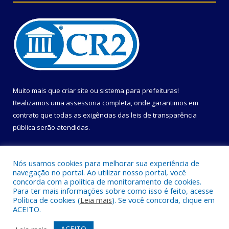
Muito mais que
criar site
ou
sistema para prefeituras
!
Realizamos uma
assessoria
completa, onde garantimos em
contrato que todas as exigências das
leis de transparência
pública
serão atendidas.
Conheça o
PNTP
e o
Radar da Transparência Pública
Nós usamos cookies para melhorar sua experiência de
navegação no portal. Ao utilizar nosso portal, você
concorda com a política de monitoramento de cookies.
Para ter mais informações sobre como isso é feito, acesse
Política de cookies (
Leia mais
). Se você concorda, clique em
Todos os direitos reservados a Prefeitura Municipal de Uruçuca.
ACEITO.
Mapa do Site
Acessar Área Administrativa
ACEITO