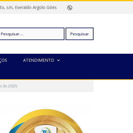
rreto, s/n, Everaldo Argolo Góes
squisar
ÇOS
ATENDIMENTO
r:
o de 2025)