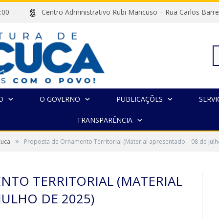
às 13:00
Centro Administrativo Rubi Mancuso – Rua Carlos Ba
Pe
O
O GOVERNO
PUBLICAÇÕES
SERVI
TRANSPARÊNCIA
po
»
çuca
Proposta de Ornamento Territorial (Material apresentado – 08 de julh
TO TERRITORIAL (MATERIAL
JULHO DE 2025)