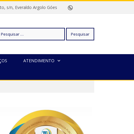
rreto, s/n, Everaldo Argolo Góes
squisar
ÇOS
ATENDIMENTO
r: