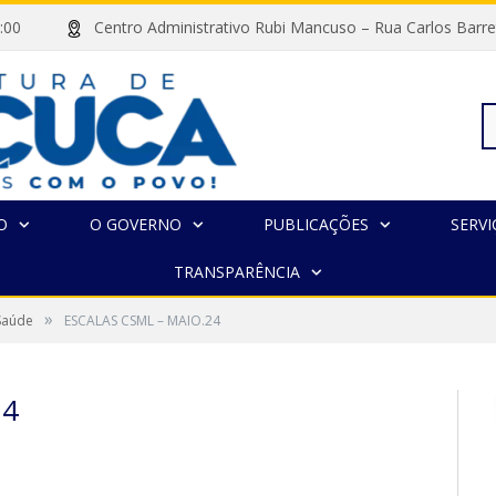
às 13:00
Centro Administrativo Rubi Mancuso – Rua Carlos Ba
Pe
O
O GOVERNO
PUBLICAÇÕES
SERVI
TRANSPARÊNCIA
po
»
 Saúde
ESCALAS CSML – MAIO.24
24