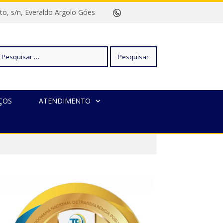
rreto, s/n, Everaldo Argolo Góes
squisar
ÇOS
ATENDIMENTO
r: