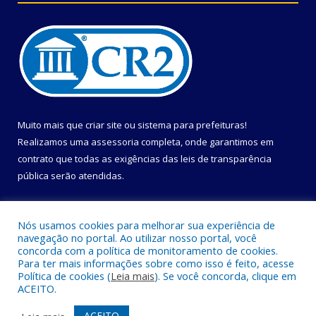
Muito mais que
criar site
ou
sistema para prefeituras
!
Realizamos uma
assessoria
completa, onde garantimos em
contrato que todas as exigências das
leis de transparência
pública
serão atendidas.
Conheça o
PNTP
e o
Radar da Transparência Pública
Nós usamos cookies para melhorar sua experiência de
navegação no portal. Ao utilizar nosso portal, você
concorda com a política de monitoramento de cookies.
Para ter mais informações sobre como isso é feito, acesse
Política de cookies (
Leia mais
). Se você concorda, clique em
Todos os direitos reservados a Prefeitura Municipal de Uruçuca.
ACEITO.
Mapa do Site
Acessar Área Administrativa
ACEITO