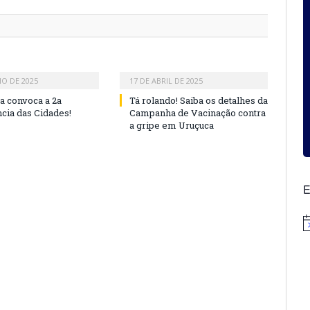
HO DE 2025
17 DE ABRIL DE 2025
ra convoca a 2a
Tá rolando! Saiba os detalhes da
cia das Cidades!
Campanha de Vacinação contra
a gripe em Uruçuca
E
N