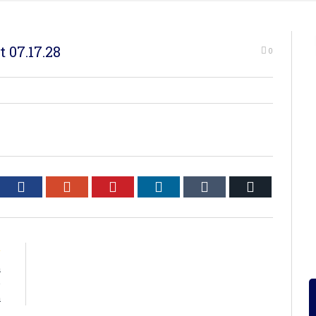
 07.17.28
0
tter
Facebook
Google+
Pinterest
LinkedIn
Tumblr
Email
R
a
e
a