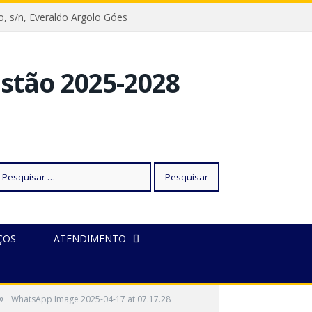
reto, s/n, Everaldo Argolo Góes
squisar
ÇOS
ATENDIMENTO
r:
»
WhatsApp Image 2025-04-17 at 07.17.28