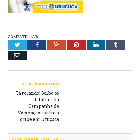
COMPARTILHAR:
Twitter
Facebook
Google+
Pinterest
LinkedIn
Tumblr
Email
NOTÍCIA ANTERIOR
Tá rolando! Saiba os
detalhes da
Campanha de
Vacinação contra a
gripe em Uruçuca
CONTEÚDO RELACIONADO